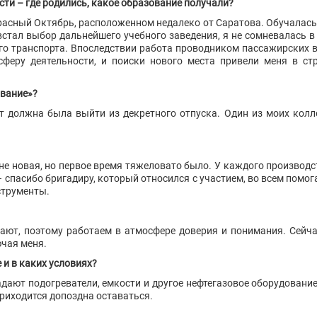
сти – где родились, какое образование получали?
 Красный Октябрь, расположенном недалеко от Саратова. Обучалас
тал выбор дальнейшего учебного заведения, я не сомневалась в сф
о транспорта. Впоследствии работа проводником пассажирских ва
феру деятельности, и поиски нового места привели меня в ст
ование»?
вот должна была выйти из декретного отпуска. Один из моих колл
не новая, но первое время тяжеловато было. У каждого производст
– спасибо бригадиру, который относился с участием, во всем помог
струменты.
знают, поэтому работаем в атмосфере доверия и понимания. Сейча
ючая меня.
 и в каких условиях?
адают подогреватели, емкости и другое нефтегазовое оборудование
приходится допоздна оставаться.