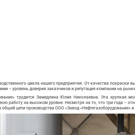
одственного цикла нашего предприятия. От качества покраски в
 ними – уровень доверия заказчиков и репутация компании на рынк
вание» трудится Замедлина Юлия Николаевна. Эта хрупкая мол
ю работу на высоком уровне. Несмотря на то, что три года – от
в общей цепи производства ООО «Завод «Нефтегазоборудование» и