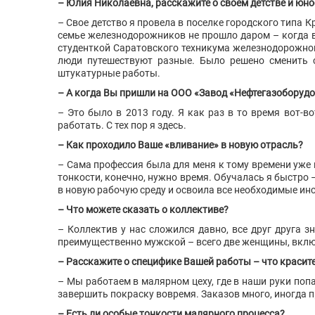
– Юлия Николаевна, расскажите о своем детстве и юно
– Свое детство я провела в поселке городского типа
семье железнодорожников не прошло даром – когда вс
студенткой Саратовского техникума железнодорожног
люди путешествуют разные. Было решено сменить с
штукатурные работы.
– А когда Вы пришли на ООО «Завод «Нефтегазоборуд
– Это было в 2013 году. Я как раз в то время вот-
работать. С тех пор я здесь.
– Как проходило Ваше «вливание» в новую отрасль?
– Сама профессия была для меня к тому времени уже 
тонкости, конечно, нужно время. Обучалась я быстро 
в новую рабочую среду и освоила все необходимые ин
– Что можете сказать о коллективе?
– Коллектив у нас сложился давно, все друг друга 
преимущественно мужской – всего две женщины, вкл
– Расскажите о специфике Вашей работы – что красите
– Мы работаем в малярном цеху, где в наши руки поп
завершить покраску вовремя. Заказов много, иногда 
– Есть ли особые тонкости малярного процесса?