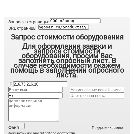
Запрос со страницы:
URL страницы:
Запрос стоимости оборудования
Для оформления заявки и
запроса стоимости
оборудования, просим Вас
заполнить опросный лист. В
случае необходимости окажем
помощь в заполнении опросного
листа.
IP
Файл
Поддерживаемые
форматы - jpg,png,gif,pdf,doc,docx,txt,zip