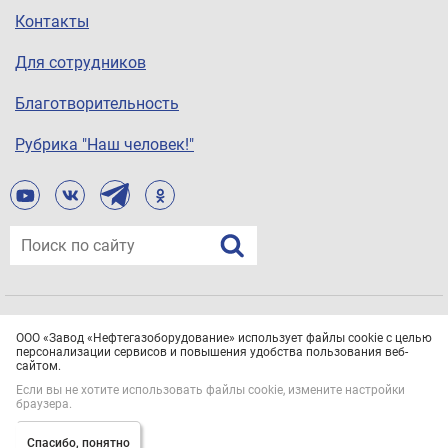
Контакты
Для сотрудников
Благотворительность
Рубрика "Наш человек!"
© ООО «Завод «Нефтегазоборудование», 2021
ООО «Завод «Нефтегазоборудование» использует файлы cookie с целью
Все права защищены.
Политика конфиденциальности
персонализации сервисов и повышения удобства пользования веб-
сайтом.
Если вы не хотите использовать файлы cookie, измените настройки
браузера.
Спасибо, понятно