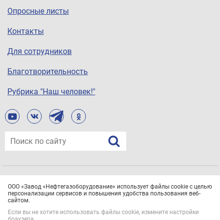
Опросные листы
Контакты
Для сотрудников
Благотворительность
Рубрика "Наш человек!"
© ООО «Завод «Нефтегазоборудование», 2021
ООО «Завод «Нефтегазоборудование» использует файлы cookie с целью
Все права защищены.
Политика конфиденциальности
персонализации сервисов и повышения удобства пользования веб-
сайтом.
Если вы не хотите использовать файлы cookie, измените настройки
браузера.