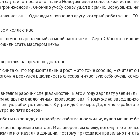
л случайно: после окончания Новоузенского сельскохозяйственно
гроинженерии. Окончив учебу сразу ушел в армию. Вернувшись нача
бъясняет он. – Однажды я позвонил другу, который работал на НГО 
овом коллективе:
не помог закрепленный за мной наставник – Сергей Константинович
ложили стать мастером цеха».
м вернулся на прежнюю должность:
 считаю, что горизонтальный рост – это тоже хорошо, – считает он
этому я вернулся в должность слесаря и чувствую себя очень ком
.
ителям рабочих специальностей. В этом году зарплату увеличили 
м на других аналогичных производствах. К тому же на завод прихо
евную рабочую неделю с 8 утра и до 9 вечера. Да, я много работаю,
утра до пяти вечера».
работы на заводе, он приобрел собственное жилье, купил машину б
ую жизнь времени хватает. И за здоровьем слежу, потому что являю
немию и отказали в донации, поэтому приходится правильно питать