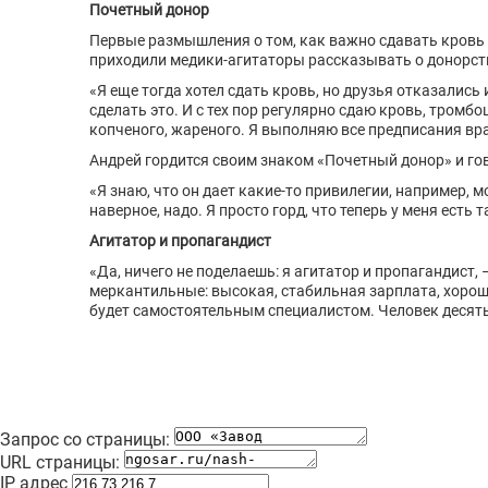
Почетный донор
Первые размышления о том, как важно сдавать кровь и
приходили медики-агитаторы рассказывать о донорст
«Я еще тогда хотел сдать кровь, но друзья отказались 
сделать это. И с тех пор регулярно сдаю кровь, тромб
копченого, жареного. Я выполняю все предписания вра
Андрей гордится своим знаком «Почетный донор» и гов
«Я знаю, что он дает какие-то привилегии, например, м
наверное, надо. Я просто горд, что теперь у меня есть
Агитатор и пропагандист
«Да, ничего не поделаешь: я агитатор и пропагандист
меркантильные: высокая, стабильная зарплата, хороши
будет самостоятельным специалистом. Человек десять 
Запрос со страницы:
URL страницы:
IP адрес