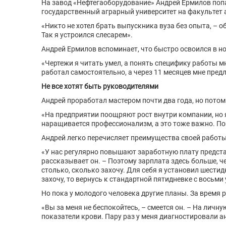
На завод «Нефтегаоборудование» Андрей Ермилов попа
государственный аграрный университет на факультет а
«Никто не хотел брать выпускника вуза без опыта, – о
Так я устроился слесарем».
Андрей Ермилов вспоминает, что быстро освоился в н
«Чертежи я читать умел, а понять специфику работы м
работал самостоятельно, а через 11 месяцев мне пред
Не все хотят быть руководителями
Андрей проработал мастером почти два года, но пото
«На предприятии поощряют рост внутри компании, но я
наращивается профессионализм, а это тоже важно. По
Андрей легко перечисляет преимущества своей работы
«У нас регулярно повышают заработную плату представ
рассказывает он. – Поэтому зарплата здесь больше, че
столько, сколько захочу. Для себя я установил шестидн
захочу, то вернусь к стандартной пятидневке с восьми 
Но пока у молодого человека другие планы. За время 
«Вы за меня не беспокойтесь, – смеется он. – На личн
показатели крови. Пару раз у меня диагностировали а