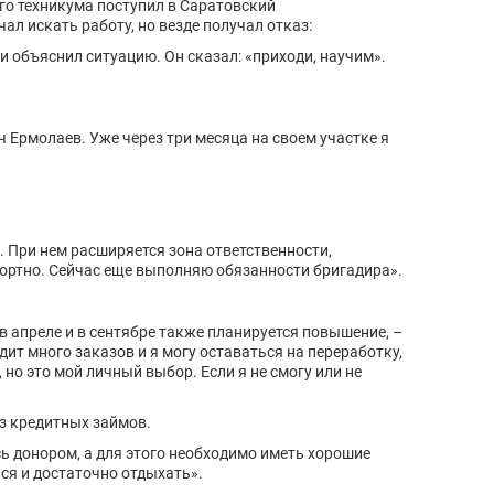
го техникума поступил в Саратовский
л искать работу, но везде получал отказ:
и объяснил ситуацию. Он сказал: «приходи, научим».
 Ермолаев. Уже через три месяца на своем участке я
. При нем расширяется зона ответственности,
фортно. Сейчас еще выполняю обязанности бригадира».
в апреле и в сентябре также планируется повышение, –
дит много заказов и я могу оставаться на переработку,
 но это мой личный выбор. Если я не смогу или не
ез кредитных займов.
сь донором, а для этого необходимо иметь хорошие
ся и достаточно отдыхать».