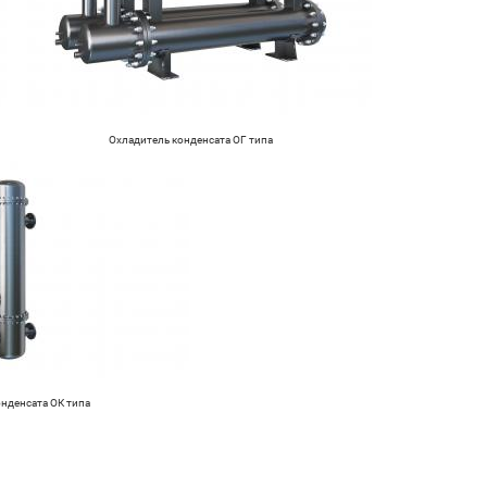
Охладитель конденсата ОГ типа
нденсата ОК типа