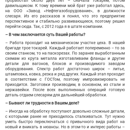
проработал около двух лет – сначала токарем, потом
давильщиком. К тому времени мой брат уже работал здесь,
на ООО «Завод «Нефтегазоборудование», в должности
слесаря. Из его рассказов я понял, что это предприятие
перспективное и стабильно развивающееся, поэтому решил
перейти сюда. Так, с 2012 года я в штате компании.
– В чем заключается суть Вашей работы?
– Работа проходит на механическом участке цеха. В нашей
бригаде трое токарей. Каждый работает попеременно – то за
своим станком, то на паскорезах. По заранее выработанным
схемам из круга металла изготавливаем фланцы и другие
детали для вагонов, блоков и производимого заводом
оборудования. Спектр работ достаточно широк – литье,
штамповка, ковка, резка и ряд других. Каждый этап проходит
в соответствии с ГОСТом, поэтому импровизировать не
приходится. Заготовки производим, в основном, из стали и
нержавейки. После всех выполненных операций готовую
деталь отдаем слесарям для дальнейшей обработки.
– Бывают ли трудности в Вашем деле?
– Иногда на обработку поступают довольно сложные детали,
с которыми ранее не приходилось сталкиваться. Тут нужно
уметь быстро переключаться с привычного вида работ на
новый и вникать в нюансы. Но в этом-то и интерес работы –