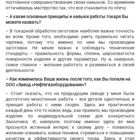
постоянное совершенствование своих навыков. Со временем
оттачиваешь мастерство так, что все становится по плечу.
– А какие основные принципы и навыки работы токаря Вы
можете назвать?
– В токарной обработке заготовок наиболее важна точность
во всем. Кроме того, необходимо уметь правильно читать
чертежи, потому что именно по ним мы производим
заготовки. Не менее важно и соблюдать технические
стандарты – правильность формы, степень шероховатости
поверхности изделия и другие параметры. Ну и, наверное,
самое главное – желание работать и развиваться в своей
деятельности.
– Как изменилась Ваша жизнь после того, как Вы попали на
ООО «Завод «Нефтегазоборудование»?
– Стоит сказать, что на предыдущем заводе у меня была
достаточно монотонная работа – все детали однотипные, и
принцип работы с ними сходен. Здесь же практически
каждый день что-то новое, ведь, как правило, мы производим
изделия по индивидуальной схеме для конкретного
Заказчика. И, наверное, поэтому именно здесь во мне
проснулся истинный интерес к своему делу – появилось
желание осваивать новые техники, стремиться к повышению
качества и эффективности своего труда. Здесь я стал