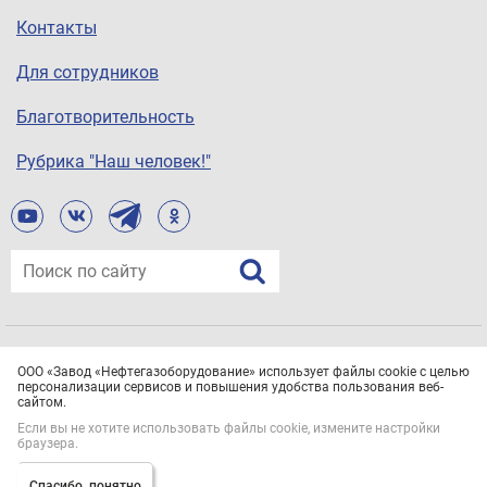
Контакты
Для сотрудников
Благотворительность
Рубрика "Наш человек!"
© ООО «Завод «Нефтегазоборудование», 2021
ООО «Завод «Нефтегазоборудование» использует файлы cookie с целью
Все права защищены.
Политика конфиденциальности
персонализации сервисов и повышения удобства пользования веб-
сайтом.
Если вы не хотите использовать файлы cookie, измените настройки
браузера.
Спасибо, понятно