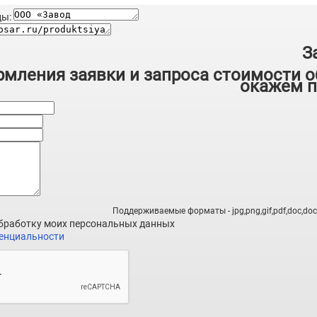
цы:
З
мления заявки и запроса стоимости о
окажем п
Поддерживаемые форматы - jpg,png,gif,pdf,doc,docx,
обработку моих персональных данных
енциальности