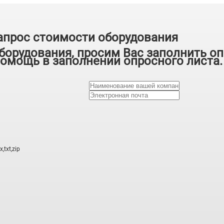
апрос стоимости оборудования
борудования, просим Вас заполнить оп
омощь в заполнении опросного листа.
txt,zip