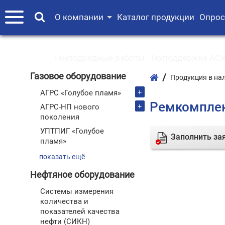
О компании
Каталог продукции
Опрос
Генподрядные работы
Техподдержка АСУ
Газовое оборудование
Продукция в на
+
АГРС «Голубое пламя»
Ремкомплек
+
АГРС-НП нового
поколения
УПТПИГ «Голубое
Заполнить за
пламя»
показать ещё
Нефтяное оборудование
Системы измерения
количества и
показателей качества
нефти (СИКН)