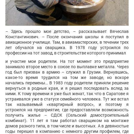
– Здесь прошло мое детство, – рассказывает Вячеслав
Константинович. – После окончания школы я поступил в
авиационное училище. Там, в авиамастерских, в течении трех
лет обучался на сварщика. В 1978 году устроился по
профессии на тот завод, в строительстве которого принимал
и участие мои родители. На тот момент это предприятие
занимало второе место в союзе по выплавке металла. Через
год был призван в армию – служил в Грузии. Вернувшись,
какое-то время трудился на том же заводе, но вскоре
начались перемены… В 1983 году родители приняли решение
вернуться в родные края, и я решил последовать вслед за
ними. К тому времени я уже был женат, так что в Саратове я
устраивался уже в статусе семейного человека. Тут же встал
так называемый «квартирный вопрос», и поэтому я
устроился на предприятие, где предоставляли возможность
получить жилье – СДСК (Сельский домостроительный
комбинат). 11 лет я там работал сварщиком на монтаже
домов разного типа, в том числе и высотных. А в девяностые
годы перешел в компанию с немного другим профилем, где