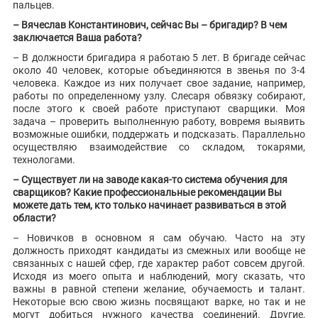
пальцев.
– Вячеслав Константинович, сейчас Вы – бригадир? В чем
заключается Ваша работа?
– В должности бригадира я работаю 5 лет. В бригаде сейчас
около 40 человек, которые объединяются в звенья по 3-4
человека. Каждое из них получает свое задание, например,
работы по определенному узлу. Слесаря обвязку собирают,
после этого к своей работе приступают сварщики. Моя
задача – проверить выполненную работу, вовремя выявить
возможные ошибки, поддержать и подсказать. Параллельно
осуществляю взаимодействие со складом, токарями,
технологами.
– Существует ли на заводе какая-то система обучения для
сварщиков? Какие профессиональные рекомендации Вы
можете дать тем, кто только начинает развиваться в этой
области?
– Новичков в основном я сам обучаю. Часто на эту
должность приходят кандидаты из смежных или вообще не
связанных с нашей сфер, где характер работ совсем другой.
Исходя из моего опыта и наблюдений, могу сказать, что
важны в равной степени желание, обучаемость и талант.
Некоторые всю свою жизнь посвящают варке, но так и не
могут добиться нужного качества соединений. Другие,