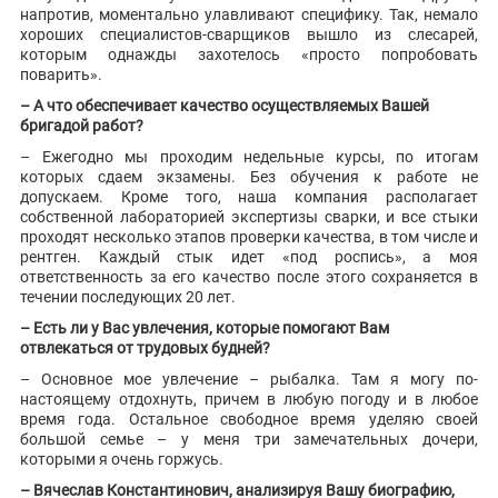
напротив, моментально улавливают специфику. Так, немало
хороших специалистов-сварщиков вышло из слесарей,
которым однажды захотелось «просто попробовать
поварить».
– А что обеспечивает качество осуществляемых Вашей
бригадой работ?
– Ежегодно мы проходим недельные курсы, по итогам
которых сдаем экзамены. Без обучения к работе не
допускаем. Кроме того, наша компания располагает
собственной лабораторией экспертизы сварки, и все стыки
проходят несколько этапов проверки качества, в том числе и
рентген. Каждый стык идет «под роспись», а моя
ответственность за его качество после этого сохраняется в
течении последующих 20 лет.
– Есть ли у Вас увлечения, которые помогают Вам
отвлекаться от трудовых будней?
– Основное мое увлечение – рыбалка. Там я могу по-
настоящему отдохнуть, причем в любую погоду и в любое
время года. Остальное свободное время уделяю своей
большой семье – у меня три замечательных дочери,
которыми я очень горжусь.
– Вячеслав Константинович, анализируя Вашу биографию,