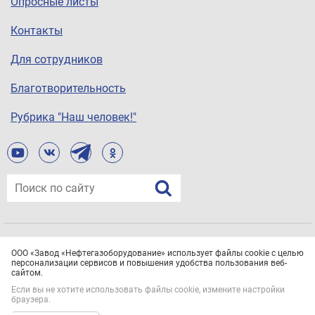
Опросные листы
Контакты
Для сотрудников
Благотворительность
Рубрика "Наш человек!"
© ООО «Завод «Нефтегазоборудование», 2021
ООО «Завод «Нефтегазоборудование» использует файлы cookie с целью
Все права защищены.
Политика конфиденциальности
персонализации сервисов и повышения удобства пользования веб-
сайтом.
Если вы не хотите использовать файлы cookie, измените настройки
браузера.