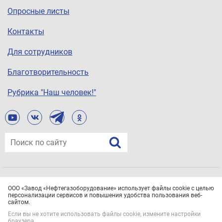
Опросные листы
Контакты
Для сотрудников
Благотворительность
Рубрика "Наш человек!"
© ООО «Завод «Нефтегазоборудование», 2021
ООО «Завод «Нефтегазоборудование» использует файлы cookie с целью
Все права защищены.
Политика конфиденциальности
персонализации сервисов и повышения удобства пользования веб-
сайтом.
Если вы не хотите использовать файлы cookie, измените настройки
браузера.