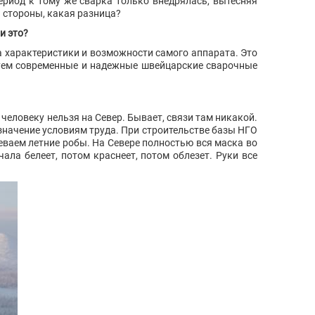
ериод к тому же сварка только внедрялась, вытесняя
й стороны, какая разница?
и это?
а характеристики и возможности самого аппарата. Это
ьзуем современные и надежные швейцарские сварочные
человеку нельзя на Север. Бывает, связи там никакой.
 значение условиям труда. При строительстве базы НГО
ваем летние робы. На Севере полностью вся маска во
ала белеет, потом краснеет, потом облезет. Руки все