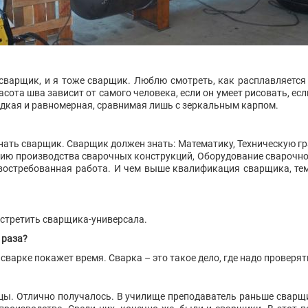
 сварщик, и я тоже сварщик. Люблю смотреть, как расплавляется 
ота шва зависит от самого человека, если он умеет рисовать, есл
дкая и равномерная, сравнимая лишь с зеркальным карпом.
знать сварщик. Сварщик должен знать: Математику, Техническую г
гию производства сварочных конструкций, Оборудование сварочно
востребованная работа. И чем выше квалификация сварщика, тем
встретить сварщика-универсала.
 раза?
к сварке покажет время. Сварка – это такое дело, где надо проверят
цы. Отлично получалось. В училище преподаватель раньше сварщи