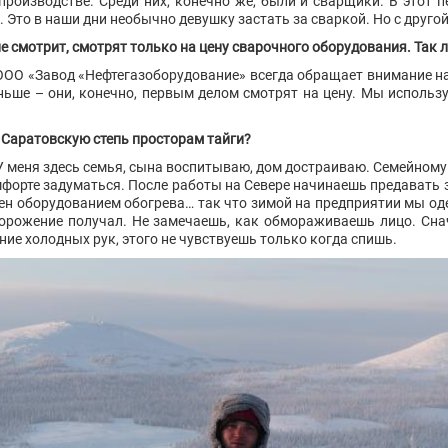
оизводстве. Среди них, конечно же, были и сварщики. В этот п
Это в наши дни необычно девушку застать за сваркой. Но с друго
не смотрит, смотрят только на цену сварочного оборудования. Так л
 ООО «Завод «Нефтегазоборудование» всегда обращает внимание н
еньше – они, конечно, первым делом смотрят на цену. Мы испол
 Саратовскую степь просторам тайги?
У меня здесь семья, сына воспитываю, дом достраиваю. Семейному 
комфорте задуматься. После работы на Севере начинаешь предавать
ен оборудованием обогрева… так что зимой на предприятии мы оде
бморожение получал. Не замечаешь, как обмораживаешь лицо. Снач
ние холодных рук, этого не чувствуешь только когда спишь.