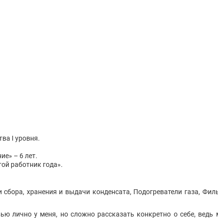
ва I уровня.
е» – 6 лет.
ой работник года».
и сбора, хранения и выдачи конденсата, Подогреватели газа, Фи
рвью лично у меня, но сложно рассказать конкретно о себе, ве