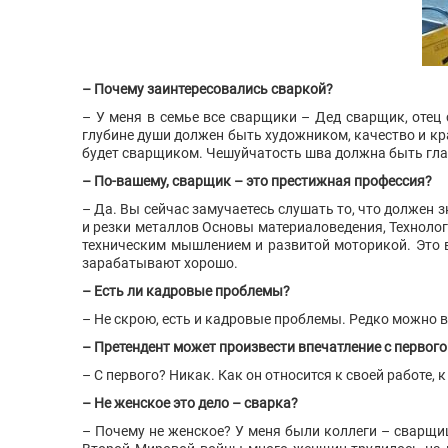
– Почему заинтересовались сваркой?
– У меня в семье все сварщики – Дед сварщик, отец
глубине души должен быть художником, качество и крас
будет сварщиком. Чешуйчатость шва должна быть гла
– По-вашему, сварщик – это престижная профессия?
– Да. Вы сейчас замучаетесь слушать то, что должен 
и резки металлов Основы материаловедения, Техноло
техническим мышлением и развитой моторикой. Это 
зарабатывают хорошо.
– Есть ли кадровые проблемы?
– Не скрою, есть и кадровые проблемы. Редко можно 
– Претендент может произвести впечатление с первого
– С первого? Никак. Как он относится к своей работе, 
– Не женское это дело – сварка?
– Почему не женское? У меня были коллеги – сварщи