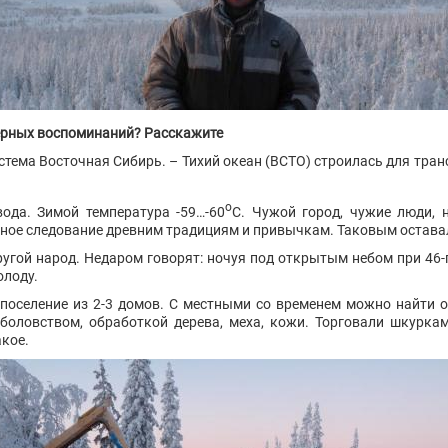
ерных воспоминаний? Расскажите
истема Восточная Сибирь. – Тихий океан (ВСТО) строилась для тра
ο
ода. Зимой температура -59…-60
С. Чужой город, чужие люди, 
ное следование древним традициям и привычкам. Таковым оставал
другой народ. Недаром говорят: ночуя под открытым небом при 46-
олоду.
поселение из 2-3 домов. С местными со временем можно найти 
боловством, обработкой дерева, меха, кожи. Торговали шкурка
акое.