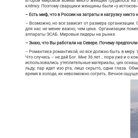
Второй Мировой войны много женщин трудилось на пр
клёпку. Поэтому сварщики женщины были «у истоков». 
– Есть миф, что в России на затраты и нагрузку никто 
– Возможно, но все зависит от размера организации.
для нас не менее важно, чем цена. Организации пом
аппараты ЭСАБ. Мировые лидеры на рынке.
– Знаю, что Вы работали на Севере. Почему предпочли
– Романтика романтикой, но все должно быть в меру. 
Что случись – не дай Бог. Мне 36 лет… пора уже и о 
использовались утеплительные материалы, цех оснащ
льду, пар идет изо рта, лицо скрыто, одни глаза. О
время в холоде, их невозможно согреть. Вечное ощуще