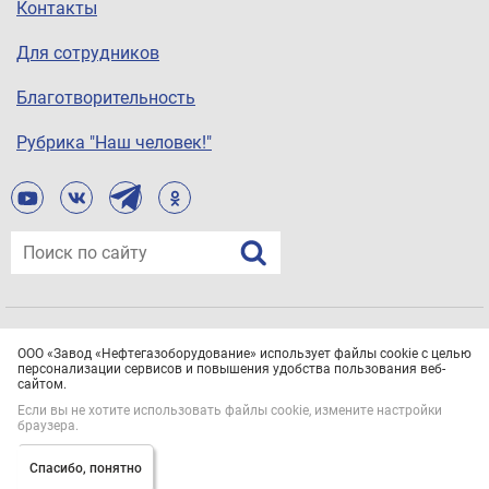
Контакты
Для сотрудников
Благотворительность
Рубрика "Наш человек!"
© ООО «Завод «Нефтегазоборудование», 2021
ООО «Завод «Нефтегазоборудование» использует файлы cookie с целью
Все права защищены.
Политика конфиденциальности
персонализации сервисов и повышения удобства пользования веб-
сайтом.
Если вы не хотите использовать файлы cookie, измените настройки
браузера.
Спасибо, понятно