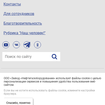
Контакты
Для сотрудников
Благотворительность
Рубрика "Наш человек!"
© ООО «Завод «Нефтегазоборудование», 2021
ООО «Завод «Нефтегазоборудование» использует файлы cookie с целью
Все права защищены.
Политика конфиденциальности
персонализации сервисов и повышения удобства пользования веб-
сайтом.
Если вы не хотите использовать файлы cookie, измените настройки
браузера.
Спасибо, понятно