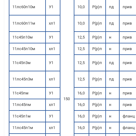
11лс60п10м
У1
10,0
Р(р)п
пд
прив
11лс60п11м
хл1
10,0
Р(р)п
пд
прив
11с45п10м
У1
12,5
Р(р)п
н
прив
11лс45п10м
хл1
12,5
Р(р)п
н
прив
11с45п3м
У1
12,5
Р(р)п
пд
прив
11лс45п3м
хл1
12,5
Р(р)п
пд
прив
11с45пм
У1
16,0
Р(р)п
н
прив
150
11лс45пм
хл1
16,0
Р(р)п
н
прив
11с45п1м
У1
16,0
Р(р)п
н
фланц
11лс45п1м
хл1
16,0
Р(р)п
н
фланц