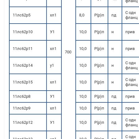
фланц
С одн
11лс62р5
хл1
8,0
Р(р)п
пд
фланц
11лс62р10
У1
10,0
Р(р)п
н
прив
11лс62р11
хл1
10,0
Р(р)п
н
прив
700
С одн
11лс62р14
у1
10,0
Р(р)п
н
фланц
С одн
11лс62р15
хл1
10,0
Р(р)п
н
фланц
11лс62р8
У1
10,0
Р(р)п
пд
прив
11лс62р9
хл1
10,0
Р(р)п
пд
прив
С одн
11лс62р12
У1
10,0
Р(р)п
пд
фланц
С одн