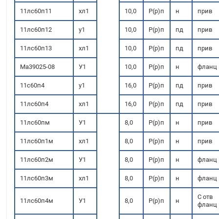
11лс60п11
хл1
10,0
Р(р)п
н
прив
11лс60п12
у1
10,0
Р(р)п
пд
прив
11лс60п13
хл1
10,0
Р(р)п
пд
прив
Ма39025-08
У1
10,0
Р(р)п
н
фланц
11с60п4
у1
16,0
Р(р)п
пд
прив
11лс60п4
хл1
16,0
Р(р)п
пд
прив
11лс60пм
У1
8,0
Р(р)п
н
прив
11лс60п1м
хл1
8,0
Р(р)п
н
прив
11лс60п2м
У1
8,0
Р(р)п
н
фланц
11лс60п3м
хл1
8,0
Р(р)п
н
фланц
С отв
11лс60п4м
У1
8,0
Р(р)п
н
фланц