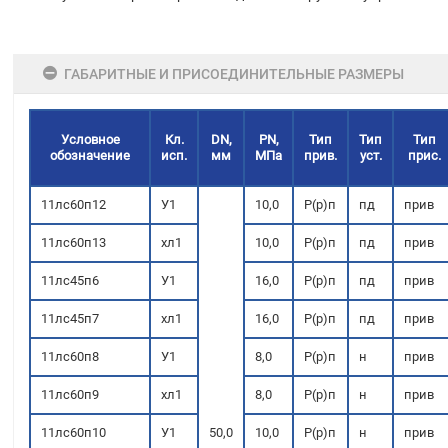
ГАБАРИТНЫЕ И ПРИСОЕДИНИТЕЛЬНЫЕ РАЗМЕРЫ
Условное
Кл.
DN,
PN,
Тип
Тип
Тип
обозначение
исп.
мм
МПа
прив.
уст.
прис.
11лс60п12
У1
10,0
Р(р)п
пд
прив
11лс60п13
хл1
10,0
Р(р)п
пд
прив
11лс45п6
У1
16,0
Р(р)п
пд
прив
11лс45п7
хл1
16,0
Р(р)п
пд
прив
11лс60п8
У1
8,0
Р(р)п
н
прив
11лс60п9
хл1
8,0
Р(р)п
н
прив
11лс60п10
У1
50,0
10,0
Р(р)п
н
прив