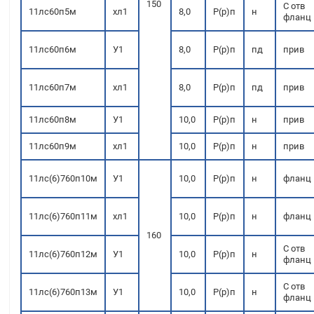
150
С отв
11лс60п5м
хл1
8,0
Р(р)п
н
фланц
11лс60п6м
У1
8,0
Р(р)п
пд
прив
11лс60п7м
хл1
8,0
Р(р)п
пд
прив
11лс60п8м
У1
10,0
Р(р)п
н
прив
11лс60п9м
хл1
10,0
Р(р)п
н
прив
11лс(6)760п10м
У1
10,0
Р(р)п
н
фланц
11лс(6)760п11м
хл1
10,0
Р(р)п
н
фланц
160
С отв
11лс(6)760п12м
У1
10,0
Р(р)п
н
фланц
С отв
11лс(6)760п13м
У1
10,0
Р(р)п
н
фланц