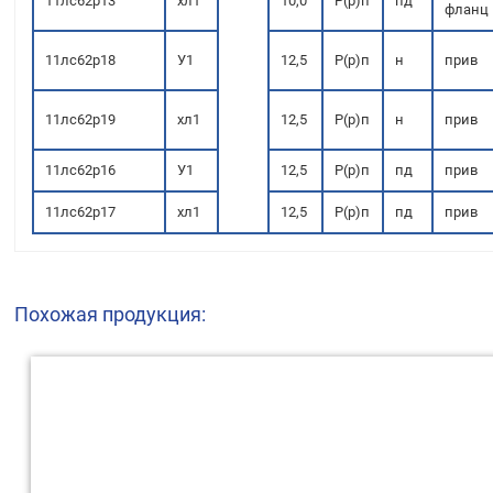
11лс62р13
хл1
10,0
Р(р)п
пд
фланц
11лс62р18
У1
12,5
Р(р)п
н
прив
11лс62р19
хл1
12,5
Р(р)п
н
прив
11лс62р16
У1
12,5
Р(р)п
пд
прив
11лс62р17
хл1
12,5
Р(р)п
пд
прив
Похожая продукция: