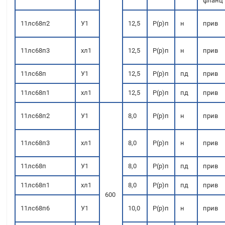
фланц
11лс68п2
У1
12,5
Р(р)п
н
прив
11лс68п3
хл1
12,5
Р(р)п
н
прив
11лс68п
У1
12,5
Р(р)п
пд
прив
11лс68п1
хл1
12,5
Р(р)п
пд
прив
11лс68п2
У1
8,0
Р(р)п
н
прив
11лс68п3
хл1
8,0
Р(р)п
н
прив
11лс68п
У1
8,0
Р(р)п
пд
прив
11лс68п1
хл1
8,0
Р(р)п
пд
прив
600
11лс68п6
У1
10,0
Р(р)п
н
прив