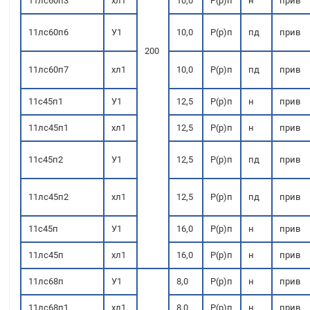
11лс60п3
хл1
10,0
Р(р)п
н
прив
11лс60п6
У1
10,0
Р(р)п
пд
прив
200
11лс60п7
хл1
10,0
Р(р)п
пд
прив
11с45п1
У1
12,5
Р(р)п
н
прив
11лс45п1
хл1
12,5
Р(р)п
н
прив
11с45п2
У1
12,5
Р(р)п
пд
прив
11лс45п2
хл1
12,5
Р(р)п
пд
прив
11с45п
У1
16,0
Р(р)п
н
прив
11лс45п
хл1
16,0
Р(р)п
н
прив
11лс68п
У1
8,0
Р(р)п
н
прив
11лс68п1
хл1
8,0
Р(р)п
н
прив