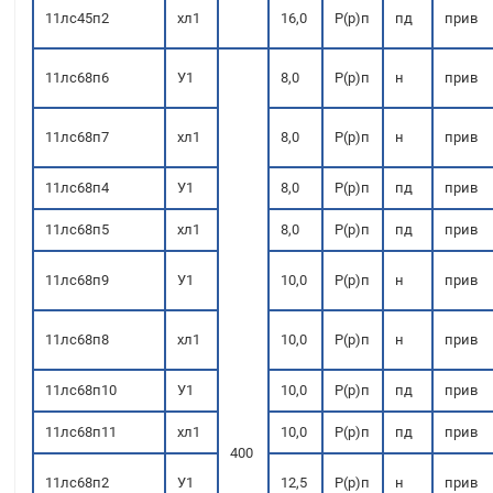
11лс45п2
хл1
16,0
Р(р)п
пд
прив
11лс68п6
У1
8,0
Р(р)п
н
прив
11лс68п7
хл1
8,0
Р(р)п
н
прив
11лс68п4
У1
8,0
Р(р)п
пд
прив
11лс68п5
хл1
8,0
Р(р)п
пд
прив
11лс68п9
У1
10,0
Р(р)п
н
прив
11лс68п8
хл1
10,0
Р(р)п
н
прив
11лс68п10
У1
10,0
Р(р)п
пд
прив
11лс68п11
хл1
10,0
Р(р)п
пд
прив
400
11лс68п2
У1
12,5
Р(р)п
н
прив