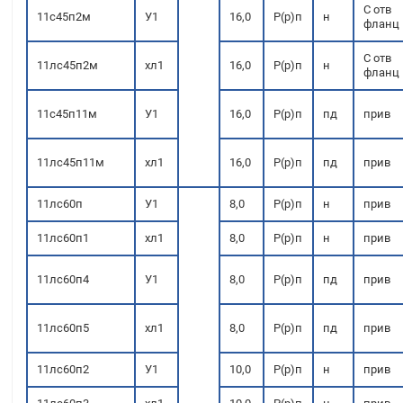
С отв
11с45п2м
У1
16,0
Р(р)п
н
фланц
С отв
11лс45п2м
хл1
16,0
Р(р)п
н
фланц
11с45п11м
У1
16,0
Р(р)п
пд
прив
11лс45п11м
хл1
16,0
Р(р)п
пд
прив
11лс60п
У1
8,0
Р(р)п
н
прив
11лс60п1
хл1
8,0
Р(р)п
н
прив
11лс60п4
У1
8,0
Р(р)п
пд
прив
11лс60п5
хл1
8,0
Р(р)п
пд
прив
11лс60п2
У1
10,0
Р(р)п
н
прив