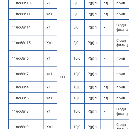
11лс68п10
У1
8,0
Р(р)п
пд
прив
11лс68п11
хл1
8,0
Р(р)п
пд
прив
С одн
11лс68п14
У1
8,0
Р(р)п
н
фланц
С одн
11лс68п15
Хл1
8,0
Р(р)п
н
фланц
11лс68п6
У1
10,0
Р(р)п
н
прив
11лс68п7
хл1
10,0
Р(р)п
н
прив
500
11лс68п4
У1
10,0
Р(р)п
пд
прив
11лс68п5
хл1
10,0
Р(р)п
пд
прив
С одн
11лс68п8
У1
10,0
Р(р)п
н
фланц
С одн
11лс68п9
Хл1
10,0
Р(р)п
н