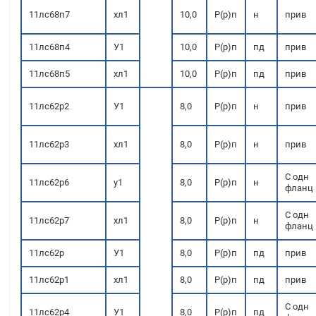
11лс68п7
хл1
10,0
Р(р)п
н
прив
11лс68п4
У1
10,0
Р(р)п
пд
прив
11лс68п5
хл1
10,0
Р(р)п
пд
прив
11лс62р2
У1
8,0
Р(р)п
н
прив
11лс62р3
хл1
8,0
Р(р)п
н
прив
С одн
11лс62р6
у1
8,0
Р(р)п
н
фланц
С одн
11лс62р7
хл1
8,0
Р(р)п
н
фланц
11лс62р
У1
8,0
Р(р)п
пд
прив
11лс62р1
хл1
8,0
Р(р)п
пд
прив
С одн
11лс62р4
У1
8,0
Р(р)п
пд