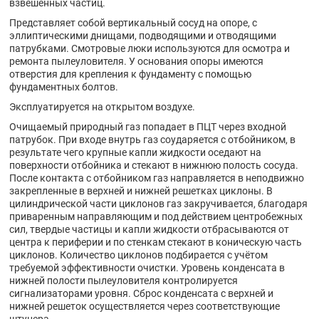
взвешенных частиц.
Представляет собой вертикальный сосуд на опоре, с
эллиптическими днищами, подводящими и отводящими
патрубками. Смотровые люки используются для осмотра и
ремонта пылеуловителя. У основания опоры имеются
отверстия для крепления к фундаменту с помощью
фундаментных болтов.
Эксплуатируется на открытом воздухе.
Очищаемый природный газ попадает в ПЦТ через входной
патрубок. При входе внутрь газ соударяется с отбойником, в
результате чего крупные капли жидкости оседают на
поверхности отбойника и стекают в нижнюю полость сосуда.
После контакта с отбойником газ направляется в неподвижно
закрепленные в верхней и нижней решетках циклоны. В
цилиндрической части циклонов газ закручивается, благодаря
приваренным направляющим и под действием центробежных
сил, твердые частицы и капли жидкости отбрасываются от
центра к периферии и по стенкам стекают в коническую часть
циклонов. Количество циклонов подбирается с учётом
требуемой эффективности очистки. Уровень конденсата в
нижней полости пылеуловителя контролируется
сигнализаторами уровня. Сброс конденсата с верхней и
нижней решеток осуществляется через соответствующие