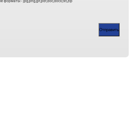
орматы - jpg,png,gif,pdf,doc,docx,txt,zip
Отправить