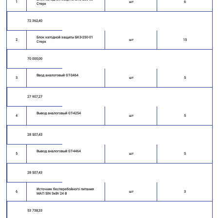
1
шт
6
Стерх
72 362,40
Блок катодной защиты БКЗ-250-01
2
шт
15
Стерх
70 000,00
Ввод аналоговый GT-3464
3
шт
5
27 907,27
Вывод аналоговый GT-4254
4
шт
5
28 507,43
Вывод аналоговый GT-4464
5
шт
5
28 507,43
Источник бесперебойного питания
6
шт
3
МАП SIN 3кВт 24 В
53 738,33