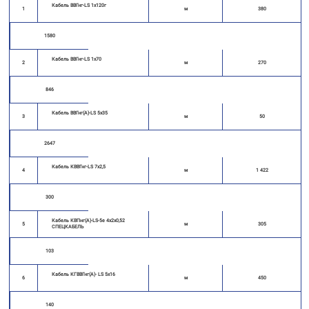
Кабель ВВГнг-LS 1х120г
1
м
380
1580
Кабель ВВГнг-LS 1х70
2
м
270
846
Кабель ВВГнг(А)-LS 5х35
3
м
50
2647
Кабель КВВГнг-LS 7х2,5
4
м
1 422
300
Кабель КВПнг(А)-LS-5е 4x2x0,52
5
м
305
СПЕЦКАБЕЛЬ
103
Кабель КГВВГнг(А)- LS 5х16
6
м
450
140