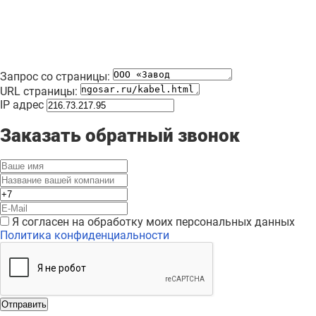
87
Кабель КСРЭВНГ (А)-FRLS 2х2х0,97
19
м
400
Запрос со страницы:
110
URL страницы:
IP адрес
Кабель силовой КГТП-ХЛ 5х2,5
20
м
40
(N,PE)- 220/380-3бар ,
Заказать обратный звонок
213
Я согласен на обработку моих персональных данных
Политика конфиденциальности
Отправить