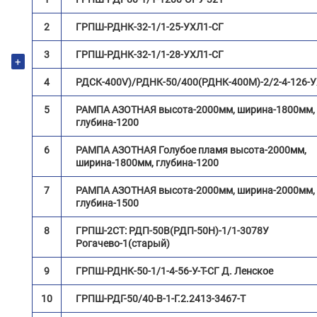
2
ГРПШ-РДНК-32-1/1-25-УХЛ1-СГ
3
ГРПШ-РДНК-32-1/1-28-УХЛ1-СГ
+
4
РДСК-400V)/РДНК-50/400(РДНК-400М)-2/2-4-126-
5
РАМПА АЗОТНАЯ высота-2000мм, ширина-1800мм,
глубина-1200
6
РАМПА АЗОТНАЯ Голубое пламя высота-2000мм,
ширина-1800мм, глубина-1200
7
РАМПА АЗОТНАЯ высота-2000мм, ширина-2000мм,
глубина-1500
8
ГРПШ-2СТ: РДП-50В(РДП-50Н)-1/1-3078У
Рогачево-1(старый)
9
ГРПШ-РДНК-50-1/1-4-56-У-Т-СГ Д. Ленское
10
ГРПШ-РДГ-50/40-В-1-Г.2.2413-3467-Т