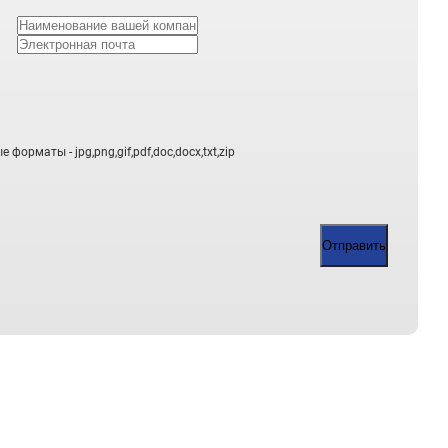
3 912 868
мм,
300 000
1 375 000
300 000
орматы - jpg,png,gif,pdf,doc,docx,txt,zip
78 000
Отправить
-1/1-4-
950 000
-2550мм,
280 000
885 200
мм,
350 000