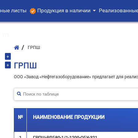
ные листы
Продукция в наличии
Реализованные
 ТП
ГРПШ
+
ГРПШ
+
ООО «Завод «Нефтегазоборудование» предлагает для реали
№
НАИМЕНОВАНИЕ ПРОДУКЦИИ
1
ГРПШ-РДГ-80-1/1-1200-ОГ-У-321