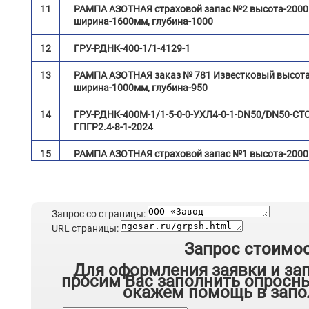
11
РАМПА АЗОТНАЯ страховой запас №2 высота-2000
ширина-1600мм, глубина-1000
12
ГРУ-РДНК-400-1/1-4129-1
13
РАМПА АЗОТНАЯ заказ № 781 Известковый высота
ширина-1000мм, глубина-950
14
ГРУ-РДНК-400М-1/1-5-0-0-УХЛ4-0-1-DN50/DN50-СТО
ГПГР2.4-8-1-2024
15
РАМПА АЗОТНАЯ страховой запас №1 высота-2000
ширина-1600мм, глубина-1000
16
ГРПШ-РДНК-400М-1/1-4-65.76-ОГ-У-СГ Волхонское
Запрос со страницы:
17
ГРПШ-РДСК-50/400Б-РДНК-50-1-Б.2.2414-293
URL страницы:
Запрос стоимо
18
Каркас с печкой Сизовец высота-1700мм, ширина-
глубина-750
Для оформления заявки и за
просим Вас заполнить опросны
19
ГРПШ-РДСК-50/400Б-РДНК-50-1-Б.2.2414-231
окажем помощь в запо