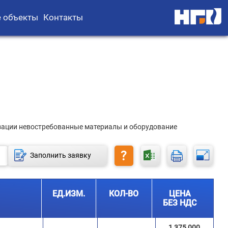
 объекты
Контакты
зации невостребованные материалы и оборудование
Заполнить заявку
Информация
Скачать таблицу
Печать
Пол
ЕД.ИЗМ.
КОЛ-ВО
ЦЕНА
БЕЗ НДС
1 375 000