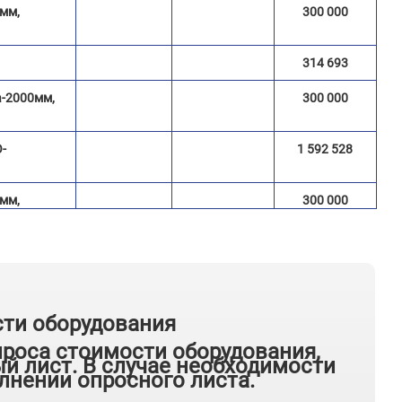
мм,
300 000
314 693
-2000мм,
300 000
-
1 592 528
мм,
300 000
19 564 344
885 200
сти оборудования
2550мм,
280 000
проса стоимости оборудования,
й лист. В случае необходимости
885 200
лнении опросного листа.