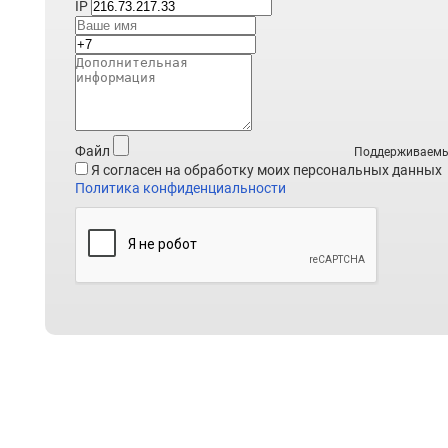
20
IP
ГРПШ-РДНК-400М-1/1-4-61,52-ОГ-У-СГ Внуково
21
РАМПА АЗОТНАЯ страховой запас №3 высота-2000
ширина-1600мм, глубина-1000
22
ГРПШ-РДГ-80-1/1-4-2400-ОГ-У
23
ГРПШ-РДНК-400М-1/1-4-300-ОГ-У высота-2300мм,
Файл
Поддерживаемые ф
ширина-2300мм пустой
Я согласен на обработку моих персональных данных
Политика конфиденциальности
25
каркас Пушкино высота-2300мм, ширина-330мм,
глубина-1000
26
заказ № 875 ГРС Краснодонская РДСК-50(РДНК-32)
29-У
27
РАМПА АЗОТНАЯ страховой запас №4
28
каркас Голубой РДНК-400 высота-1700мм, ширина
ГЛУБИНА-750
29
ЗАКАЗ № 873 РДСК-50(РДНК-32)-1/1-4-54-У
30
ПУСТОЙ НА УЛИЦЕ высота-1900мм, ширина-21400